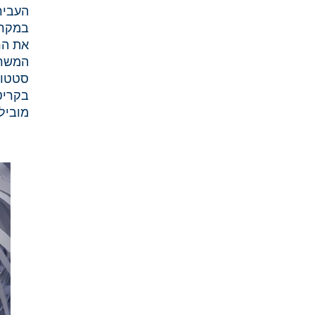
העביר
במקרי
את הר
המשרד
סטטוס
בקריט
מוביל